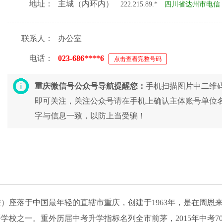
地址：
主城（内环内）
222.215.89.*
四川省达州市电信
联系人：
办公室
电话：
023-686****6
点击查看完整号码
重庆微信号公众号导航提醒您：
手机扫描图片中二维
即可关注，关注公众号请在手机上确认主体账号单位
字与信息一致，以防上当受骗！
）座落于中国最年轻的直辖市重庆，创建于1963年，是在周恩
校之一。重外历届中考升学指标名列全市前茅，2015年中考70