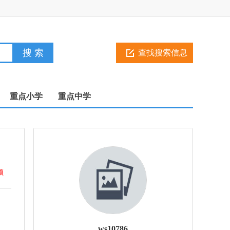
登
录
注
册
查找搜索信息
重点小学
重点中学
顶
ws10786