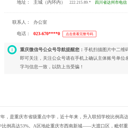
地址：
主城（内环内）
222.215.89.*
四川省达州市电信
联系人：
办公室
电话：
023-670****0
点击查看完整号码
重庆微信号公众号导航提醒您：
手机扫描图片中二维
即可关注，关注公众号请在手机上确认主体账号单位
字与信息一致，以防上当受骗！
57年，是重庆市省级重点中学，近十年来，升入联招学校比例高达
中比例高达53%。A区地处重庆市西南新城——大渡口区，毗邻