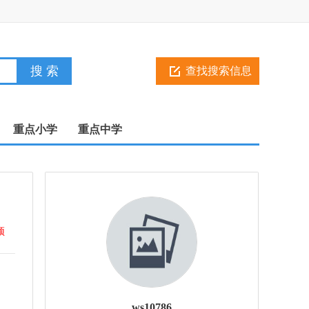
登
录
注
册
查找搜索信息
重点小学
重点中学
顶
ws10786